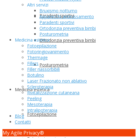
Altri servizi
Bruxismo notturno
Paradenti sportivi
Apparecchi antirussamento
Paradenti sportivi
Ortodonzia preventiva bimbi
Posturometria
Medicina estetica
Ortodonzia preventiva bimbi
Fotoepilazione
Fotoringiovanimento
Thermage
Fillers
Posturometria
Filler riassorbibili
Botulino
Laser Frazionato non ablativo
Scleroterapia
Medicina estetica
Rivitalizzazione cutaneana
Peeling
Mesoterapia
Intralipoterapia
Fotoepilazione
Blog
Contatti
My Agile Privacy®