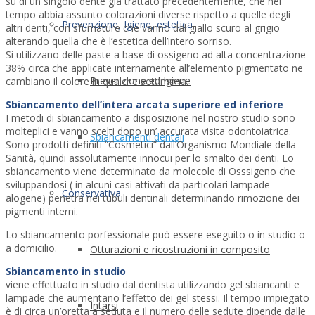
su di un singolo dente già trattato precedentemente, che nel
tempo abbia assunto colorazioni diverse rispetto a quelle degli
Prevenzione, Igiene, estetica
altri denti, con sfumature che vanno dal giallo scuro al grigio
alterando quella che è l’estetica dell’intero sorriso.
Si utilizzano delle paste a base di ossigeno ad alta concentrazione
38% circa che applicate internamente all’elemento pigmentato ne
Prevenzione ed Igiene
cambiano il colore in qualche settimana.
Sbiancamento dell’intera arcata superiore ed inferiore
I metodi di sbiancamento a disposizione nel nostro studio sono
molteplici e vanno scelti dopo un’ accurata visita odontoiatrica.
Sbiancamenti dentali
Sono prodotti definiti “Cosmetici” dall’Organismo Mondiale della
Sanità, quindi assolutamente innocui per lo smalto dei denti. Lo
sbiancamento viene determinato da molecole di Osssigeno che
sviluppandosi ( in alcuni casi attivati da particolari lampade
Conservativa
alogene) penetra nei tubuli dentinali determinando rimozione dei
pigmenti interni.
Lo sbiancamento porfessionale può essere eseguito o in studio o
a domicilio.
Otturazioni e ricostruzioni in composito
Sbiancamento in studio
viene effettuato in studio dal dentista utilizzando gel sbiancanti e
lampade che aumentano l’effetto dei gel stessi. Il tempo impiegato
Intarsi
è di circa un’oretta a seduta e il numero delle sedute dipende dalle