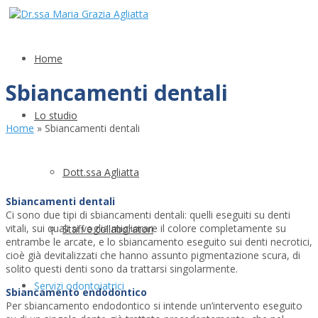
Home
Sbiancamenti dentali
Lo studio
Home
»
Sbiancamenti dentali
Dott.ssa Agliatta
Sbiancamenti dentali
Ci sono due tipi di sbiancamenti dentali: quelli eseguiti su denti
vitali, sui quali si voglia migliorare il colore completamente su
Staff e collaboratori
entrambe le arcate, e lo sbiancamento eseguito sui denti necrotici,
cioè già devitalizzati che hanno assunto pigmentazione scura, di
solito questi denti sono da trattarsi singolarmente.
Servizi odontoiatrici
Sbiancamento endodontico
Per sbiancamento endodontico si intende un’intervento eseguito