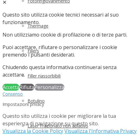
Fotoringiovanimento
✕
Questo sito utilizza cookie tecnici necessari al suo
funzionamento.
Thermage
Non utilizziamo cookie di profilazione o di terze parti.
Puoi accettare, rifiutare o personalizzare i cookie
Fillers
premendo i pulsanti desiderati.
Chiudendo questa informativa continuerai senza
accettare.
Filler riassorbibili
Accetta
Rifiuta
Personalizza
Consenso
Botulino
Impostazioni privacy
Questo sito utilizza i cookie per migliorare la tua
esperienza di navigazione su questo sito.
Laser Frazionato non ablativo
Visualizza la Cookie Policy
Visualizza l'Informativa Privacy