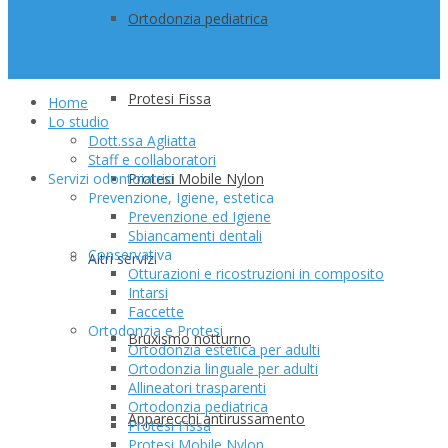
Ortodonzia pediatrica
Protesi Fissa
Home
Lo studio
Dott.ssa Agliatta
Staff e collaboratori
Servizi odontoiatrici
Protesi Mobile Nylon
Prevenzione, Igiene, estetica
Prevenzione ed Igiene
Sbiancamenti dentali
Conservativa
Altri servizi
Otturazioni e ricostruzioni in composito
Intarsi
Faccette
Ortodonzia e Protesi
Bruxismo notturno
Ortodonzia estetica per adulti
Ortodonzia linguale per adulti
Allineatori trasparenti
Ortodonzia pediatrica
Apparecchi antirussamento
Protesi Fissa
Protesi Mobile Nylon