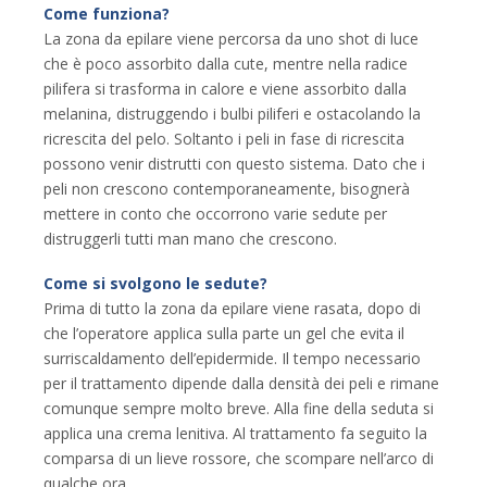
Come funziona?
La zona da epilare viene percorsa da uno shot di luce
che è poco assorbito dalla cute, mentre nella radice
pilifera si trasforma in calore e viene assorbito dalla
melanina, distruggendo i bulbi piliferi e ostacolando la
ricrescita del pelo. Soltanto i peli in fase di ricrescita
possono venir distrutti con questo sistema. Dato che i
peli non crescono contemporaneamente, bisognerà
mettere in conto che occorrono varie sedute per
distruggerli tutti man mano che crescono.
Come si svolgono le sedute?
Prima di tutto la zona da epilare viene rasata, dopo di
che l’operatore applica sulla parte un gel che evita il
surriscaldamento dell’epidermide. Il tempo necessario
per il trattamento dipende dalla densità dei peli e rimane
comunque sempre molto breve. Alla fine della seduta si
applica una crema lenitiva. Al trattamento fa seguito la
comparsa di un lieve rossore, che scompare nell’arco di
qualche ora.